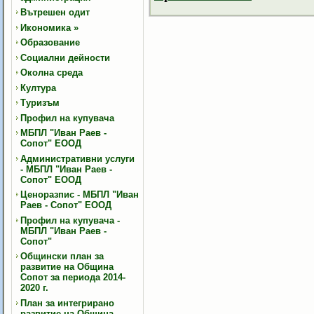
Вътрешен одит
Икономика
»
Образование
Социални дейности
Околна среда
Култура
Туризъм
Профил на купувача
МБПЛ "Иван Раев -
Сопот" ЕООД
Административни услуги
- МБПЛ "Иван Раев -
Сопот" ЕООД
Ценоразпис - МБПЛ "Иван
Раев - Сопот" ЕООД
Профил на купувача -
МБПЛ "Иван Раев -
Сопот"
Общински план за
развитие на Община
Сопот за периода 2014-
2020 г.
План за интегрирано
развитие на Община