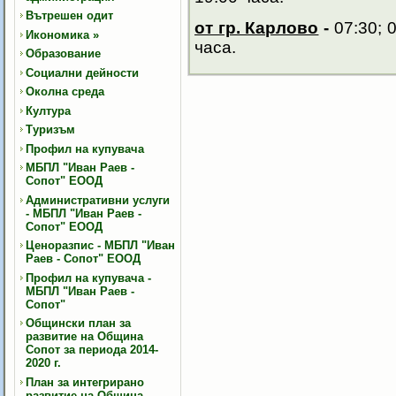
Вътрешен одит
от гр. Карлово
-
07:30; 0
Икономика
»
часа.
Образование
Социални дейности
Околна среда
Култура
Туризъм
Профил на купувача
МБПЛ "Иван Раев -
Сопот" ЕООД
Административни услуги
- МБПЛ "Иван Раев -
Сопот" ЕООД
Ценоразпис - МБПЛ "Иван
Раев - Сопот" ЕООД
Профил на купувача -
МБПЛ "Иван Раев -
Сопот"
Общински план за
развитие на Община
Сопот за периода 2014-
2020 г.
План за интегрирано
развитие на Община