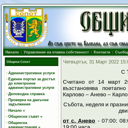
Начало
Управление на етажна собственост
Контакти
Съобщ
Четвъртък, 31 Март 2022 15:
Община Сопот
С 
Административни услуги
Единен портал за достъп
Считано от 14 март 2
до електронни
възстановява поетапн
административни услуги
Карлово – Анево – Карло
Деловодна справка
Проверка на данъчни
Събота, неделя и празн
задължения
дви
Начало
»
Общински съвет
»
от с. Анево
- 07:00; 08:
Общинска
19:00 часа.
администрация
»