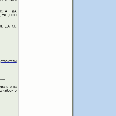
.10.2024
ОГАТ ДА
 УЛ. „ПОП
ЖЕ ДА СЕ
-----
дставители
-----
уването на
а изборите
-----