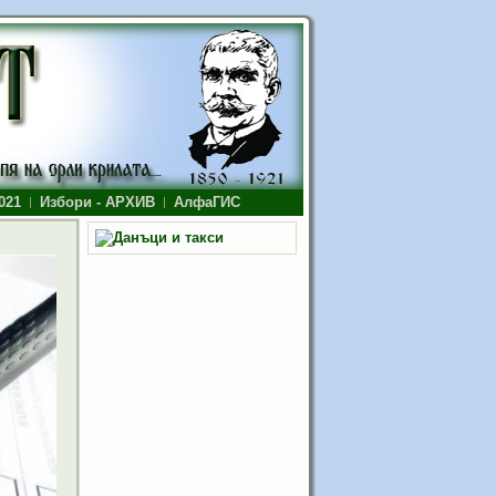
021
Избори - АРХИВ
АлфаГИС