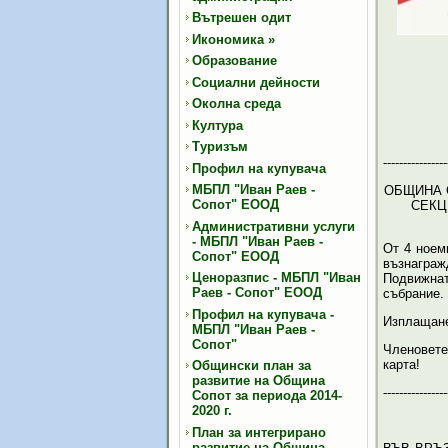
Вътрешен одит
Икономика
»
Образование
Социални дейности
Околна среда
Култура
Туризъм
----------------
Профил на купувача
МБПЛ "Иван Раев -
ОБЩИНА 
Сопот" ЕООД
СЕКЦ
Административни услуги
- МБПЛ "Иван Раев -
От 4 ноем
Сопот" ЕООД
възнаграж
Ценоразпис - МБПЛ "Иван
Подвижнат
Раев - Сопот" ЕООД
събрание.
Профил на купувача -
Изплащане
МБПЛ "Иван Раев -
Сопот"
Членовет
карта!
Общински план за
развитие на Община
----------------
Сопот за периода 2014-
2020 г.
План за интегрирано
развитие на Община