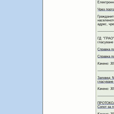
Електронн
Чрез порт
Гражданит
населенот
адрес, чр
----------------
ГД "ГРАО"
гласуване
Справка п
Справка п
Качено: 30
----------------
Заповед №
гласуване
Качено: 30
----------------
ПРОТОКОЛ 
Сопот за п
Качено: 20