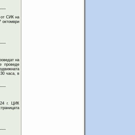
-----
 от СИК на
7 октомври
-----
роведат на
е проведе
одвижната
30 часа, в
-----
24 г. ЦИК
страницата
-----