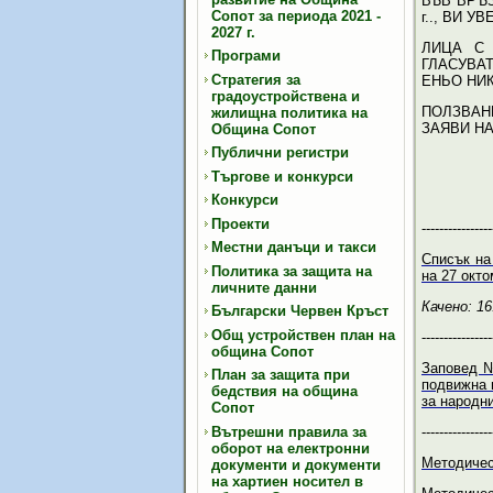
ВЪВ ВРЪ
Сопот за периода 2021 -
г.., ВИ 
2027 г.
ЛИЦА С 
Програми
ГЛАСУВАТ
Стратегия за
ЕНЬО НИК
градоустройствена и
ПОЛЗВАН
жилищна политика на
ЗАЯВИ НА
Община Сопот
Публични регистри
Търгове и конкурси
Конкурси
Проекти
----------------
Местни данъци и такси
Списък на
Политика за защита на
на 27 окто
личните данни
Качено: 16
Български Червен Кръст
Общ устройствен план на
----------------
община Сопот
Заповед №
План за защита при
подвижна 
бедствия на община
за народни
Сопот
Вътрешни правила за
----------------
оборот на електронни
Методичес
документи и документи
на хартиен носител в