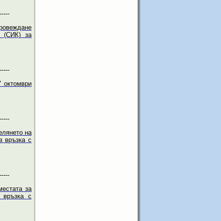
-----
провеждане
 (СИК) за
-----
7 октомври
-----
елянето на
в връзка с
-----
местата за
 връзка с