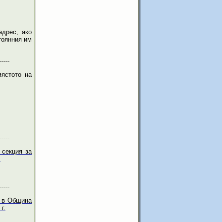
адрес, ако
тоянния им
-----
мястото на
-----
 секция за
.
-----
К в Община
г.