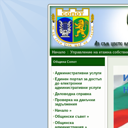
Начало
Управление на етажна собстве
Община Сопот
Административни услуги
Единен портал за достъп
до електронни
административни услуги
Деловодна справка
Проверка на данъчни
задължения
Начало
»
Общински съвет
»
Общинска
администрация
»