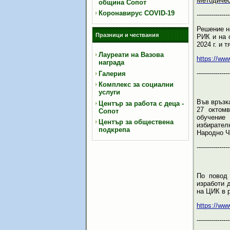
Методичес
община Сопот
Коронавирус COVID-19
----------------
Решение н
Празници и чествания
РИК и на 
2024 г. и 
Лауреати на Вазова
https://ww
награда
----------------
Галерия
Комплекс за социални
услуги
Във връзк
Център за работа с деца -
27 октом
Сопот
обучение
Център за обществена
избирателн
подкрепа
Народно Чи
----------------
По повод 
изработи 
на ЦИК в 
https://ww
----------------