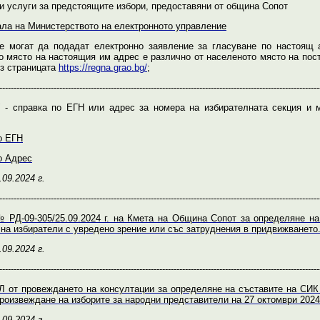
и услуги за предстоящите избори, предоставяни от община Сопот
ала на Министерството на електронното управление
е могат да подадат електронно заявление за гласуване по настоящ 
о място на настоящия им адрес е различно от населеното място на пос
ез страницата
https://regna.grao.bg/
;
----------------------------------------------------------------------------------------------------------------
 - справка по ЕГН или адрес за номера на избирателната секция и 
о ЕГН
о Адрес
.09.2024 г.
----------------------------------------------------------------------------------------------------------------
 РД-09-305/25.09.2024 г. на Кмета на Община Сопот за определяне на
 на избиратели с увредено зрение или със затруднения в придвижването
.09.2024 г.
----------------------------------------------------------------------------------------------------------------
от провеждането на консултации за определяне на съставите на СИ
роизвеждане на изборите за народни представители на 27 октомври 2024 
.09.2024 г.