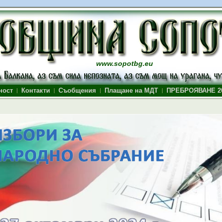
www.sopotbg.eu
ност
Контакти
Съобщения
Плащане на МДТ
ПРЕБРОЯВАНЕ 2