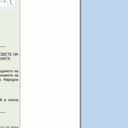
-----
ОВЕТЕ НА
ЖНАТА
ащането на
еновете на
а Народно
К и лична
-----