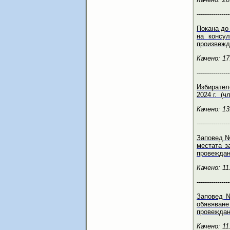
----------------
Покана до
на консу
произвежда
Качено: 17
----------------
Избирател
2024 г. (ч
Качено: 13
----------------
Заповед №
местата з
провеждане
Качено: 11
----------------
Заповед №
обявяван
провеждане
Качено: 11