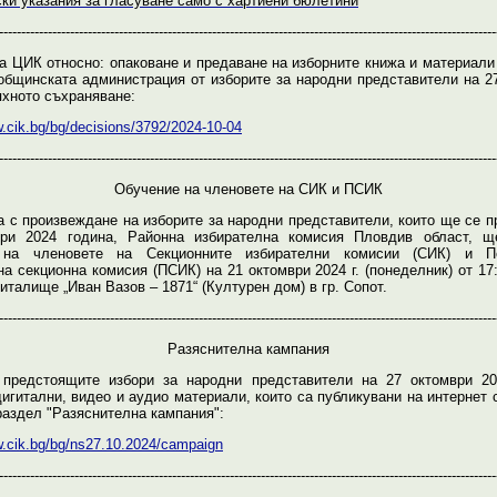
ки указания за гласуване само с хартиени бюлетини
----------------------------------------------------------------------------------------------------------------
а ЦИК относно: опаковане и предаване на изборните книжа и материали
общинската администрация от изборите за народни представители на 2
тяхното съхраняване:
w.cik.bg/bg/decisions/3792/2024-10-04
----------------------------------------------------------------------------------------------------------------
Обучение на членовете на СИК и ПСИК
а с произвеждане на изборите за народни представители, които ще се п
ври 2024 година, Районна избирателна комисия Пловдив област, щ
 на членовете на Секционните избирателни комисии (СИК) и П
а секционна комисия (ПСИК) на 21 октомври 2024 г. (понеделник) от 17:
талище „Иван Вазов – 1871“ (Културен дом) в гр. Сопот.
----------------------------------------------------------------------------------------------------------------
Разяснителна кампания
предстоящите избори за народни представители на 27 октомври 20
дигитални, видео и аудио материали, които са публикувани на интернет 
раздел "Разяснителна кампания":
w.cik.bg/bg/ns27.10.2024/campaign
----------------------------------------------------------------------------------------------------------------