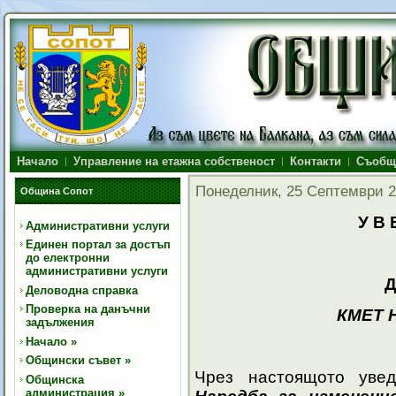
Начало
Управление на етажна собственост
Контакти
Съобщ
Понеделник, 25 Септември 2
Община Сопот
У В 
Административни услуги
Единен портал за достъп
до електронни
административни услуги
Деловодна справка
Проверка на данъчни
КМЕТ 
задължения
Начало
»
Общински съвет
»
Чрез настоящото увед
Общинска
администрация
»