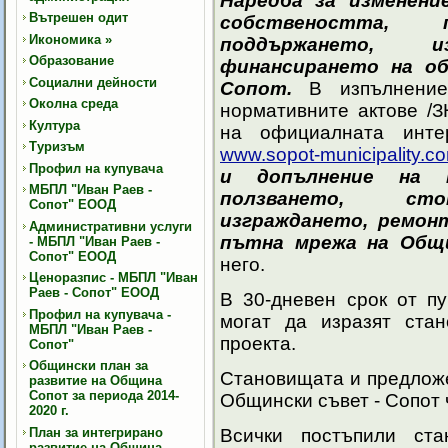
Наредба за изменени
Вътрешен одит
собствеността, п
Икономика
»
поддържането, 
Образование
финансирането на о
Социални дейности
Сопот
.
В изпълнени
Околна среда
нормативните актове /З
Култура
на официалната инте
Туризъм
www.sopot-municipality.c
Профил на купувача
и допълнение на 
МБПЛ "Иван Раев -
ползването, стоп
Сопот" ЕООД
изграждането, ремон
Административни услуги
пътна мрежа
на Общ
- МБПЛ "Иван Раев -
Сопот" ЕООД
него.
Ценоразпис - МБПЛ "Иван
Раев - Сопот" ЕООД
В 30-дневен срок от пу
Профил на купувача -
могат
да изразят ста
МБПЛ "Иван Раев -
проекта.
Сопот"
Общински план за
Становищата и предложе
развитие на Община
Сопот за периода 2014-
Общински съвет - Сопот 
2020 г.
План за интегрирано
Всички постъпили ст
развитие на Община