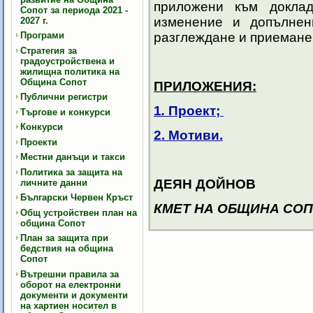
приложени към доклад
Сопот за периода 2021 -
изменение и допълне
2027 г.
Програми
разглеждане и приемане 
Стратегия за
градоустройствена и
жилищна политика на
Община Сопот
ПРИЛОЖЕНИЯ:
Публични регистри
1
.
Проект;
Търгове и конкурси
Конкурси
2.
Мотиви.
Проекти
Местни данъци и такси
Политика за защита на
ДЕЯН ДОЙНОВ
личните данни
Български Червен Кръст
КМЕТ НА ОБЩИНА СО
Общ устройствен план на
община Сопот
План за защита при
бедствия на община
Сопот
Вътрешни правила за
оборот на електронни
документи и документи
на хартиен носител в