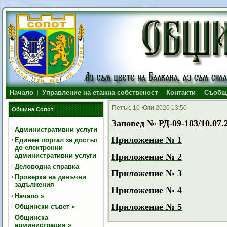
Начало
Управление на етажна собственост
Контакти
Съобщ
Петък, 10 Юли 2020 13:50
Община Сопот
Заповед № РД-09-183/10.07.2
Административни услуги
Приложение № 1
Единен портал за достъп
до електронни
административни услуги
Приложение № 2
Деловодна справка
Приложение № 3
Проверка на данъчни
задължения
Приложение № 4
Начало
»
Приложение № 5
Общински съвет
»
Общинска
администрация
»