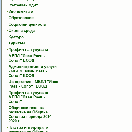
Вътрешен одит
Икономика
»
Образование
Социални дейности
Околна среда
Култура
Туризъм
Профил на купувача
МБПЛ "Иван Раев -
Сопот" ЕООД
Административни услуги
- МБПЛ "Иван Раев -
Сопот" ЕООД
Ценоразпис - МБПЛ "Иван
Раев - Сопот" ЕООД
Профил на купувача -
МБПЛ "Иван Раев -
Сопот"
Общински план за
развитие на Община
Сопот за периода 2014-
2020 г.
План за интегрирано
развитие на Община