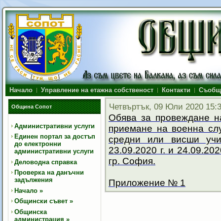
Начало
Управление на етажна собственост
Контакти
Съобщ
Четвъртък, 09 Юли 2020 15:
Община Сопот
Обява за провеждане н
Административни услуги
приемане на военна сл
Единен портал за достъп
средни или висши уч
до електронни
23.09.2020 г. и 24.09.20
административни услуги
гр. София.
Деловодна справка
Проверка на данъчни
задължения
Приложение № 1
Начало
»
Общински съвет
»
Общинска
администрация
»