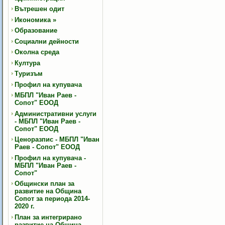
Вътрешен одит
Икономика
»
Образование
Социални дейности
Околна среда
Култура
Туризъм
Профил на купувача
МБПЛ "Иван Раев -
Сопот" ЕООД
Административни услуги
- МБПЛ "Иван Раев -
Сопот" ЕООД
Ценоразпис - МБПЛ "Иван
Раев - Сопот" ЕООД
Профил на купувача -
МБПЛ "Иван Раев -
Сопот"
Общински план за
развитие на Община
Сопот за периода 2014-
2020 г.
План за интегрирано
развитие на Община