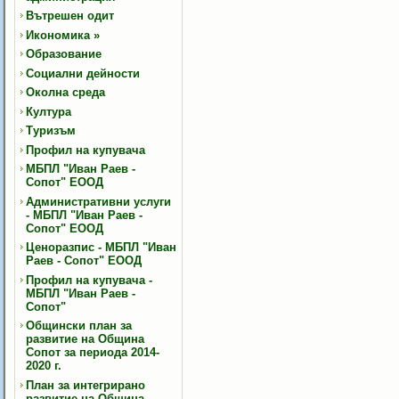
Вътрешен одит
Икономика
»
Образование
Социални дейности
Околна среда
Култура
Туризъм
Профил на купувача
МБПЛ "Иван Раев -
Сопот" ЕООД
Административни услуги
- МБПЛ "Иван Раев -
Сопот" ЕООД
Ценоразпис - МБПЛ "Иван
Раев - Сопот" ЕООД
Профил на купувача -
МБПЛ "Иван Раев -
Сопот"
Общински план за
развитие на Община
Сопот за периода 2014-
2020 г.
План за интегрирано
развитие на Община