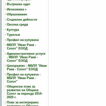
Вътрешен одит
Икономика
»
Образование
Социални дейности
Околна среда
Култура
Туризъм
Профил на купувача
МБПЛ "Иван Раев -
Сопот" ЕООД
Административни услуги
- МБПЛ "Иван Раев -
Сопот" ЕООД
Ценоразпис - МБПЛ "Иван
Раев - Сопот" ЕООД
Профил на купувача -
МБПЛ "Иван Раев -
Сопот"
Общински план за
развитие на Община
Сопот за периода 2014-
2020 г.
План за интегрирано
развитие на Община