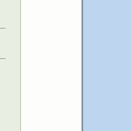
-----
-----