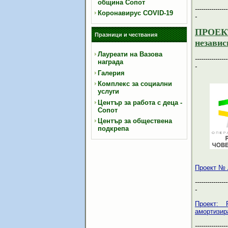
община Сопот
----------------
Коронавирус COVID-19
-
ПРОЕКТ
Празници и чествания
независ
Лауреати на Вазова
----------------
награда
-
Галерия
Комплекс за социални
услуги
Център за работа с деца -
Сопот
Център за обществена
подкрепа
Проект №
----------------
-
Проект: 
амортизир
----------------