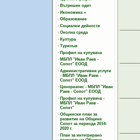
Вътрешен одит
Икономика
»
Образование
Социални дейности
----------------
Околна среда
Култура
Туризъм
Профил на купувача
МБПЛ "Иван Раев -
----------------
Сопот" ЕООД
Административни услуги
- МБПЛ "Иван Раев -
Сопот" ЕООД
Ценоразпис - МБПЛ "Иван
Раев - Сопот" ЕООД
----------------
Профил на купувача -
МБПЛ "Иван Раев -
Сопот"
Общински план за
развитие на Община
Сопот за периода 2014-
2020 г.
----------------
План за интегрирано
развитие на Община