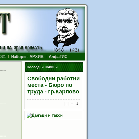
021
Избори - АРХИВ
АлфаГИС
Последни новини
-----
Свободни работни
места - Бюро по
труда - гр.Карлово
-----
-
+
1
-----