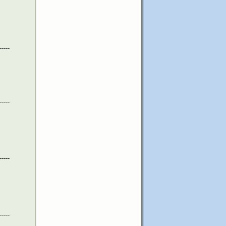
-----
-----
-----
-----