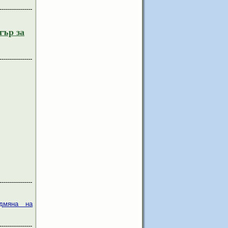
----------------
тър за
----------------
----------------
одмяна на
----------------