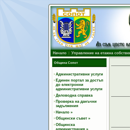
Начало
Управление на етажна собстве
Община Сопот
----------------
Административни услуги
Единен портал за достъп
до електронни
административни услуги
Деловодна справка
----------------
Проверка на данъчни
задължения
Начало
»
Общински съвет
»
Общинска
----------------
администрация
»