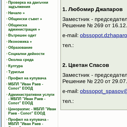
Проверка на данъчни
задължения
1. Любомир Джапаров
Начало
»
Заместник - председате
Общински съвет
»
Решение № 269 от 16.12.
Общинска
администрация
»
e-mail:
obssopot.dzhapar
Вътрешен одит
Икономика
»
тел.:
Образование
Социални дейности
Околна среда
2. Цветан Спасов
Култура
Туризъм
Заместник - председате
Профил на купувача
Решение № 220 от 29.07.
МБПЛ "Иван Раев -
Сопот" ЕООД
e-mail:
obssopot_spasov
Административни услуги
- МБПЛ "Иван Раев -
тел.:
Сопот" ЕООД
Ценоразпис - МБПЛ "Иван
Раев - Сопот" ЕООД
Профил на купувача -
МБПЛ "Иван Раев -