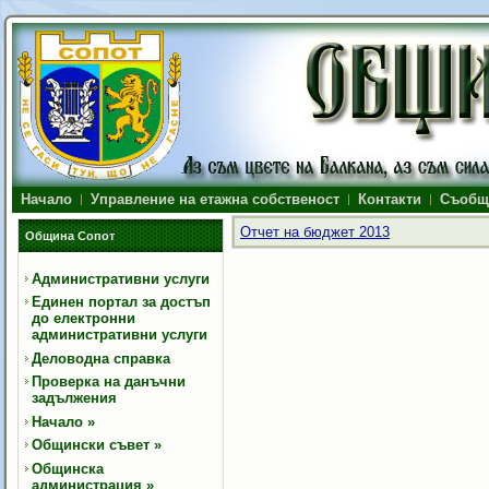
Начало
Управление на етажна собственост
Контакти
Съобщ
Отчет на бюджет 2013
Община Сопот
Административни услуги
Единен портал за достъп
до електронни
административни услуги
Деловодна справка
Проверка на данъчни
задължения
Начало
»
Общински съвет
»
Общинска
администрация
»