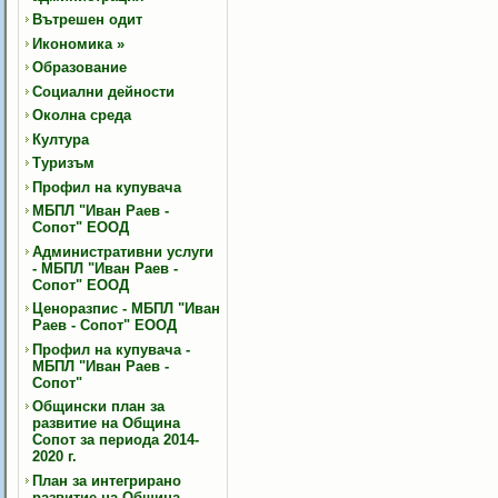
Вътрешен одит
Икономика
»
Образование
Социални дейности
Околна среда
Култура
Туризъм
Профил на купувача
МБПЛ "Иван Раев -
Сопот" ЕООД
Административни услуги
- МБПЛ "Иван Раев -
Сопот" ЕООД
Ценоразпис - МБПЛ "Иван
Раев - Сопот" ЕООД
Профил на купувача -
МБПЛ "Иван Раев -
Сопот"
Общински план за
развитие на Община
Сопот за периода 2014-
2020 г.
План за интегрирано
развитие на Община