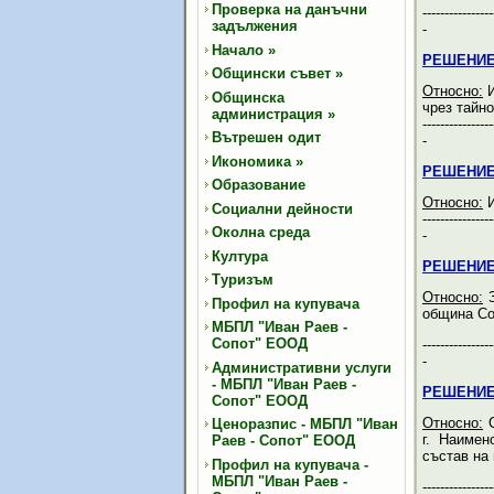
Проверка на данъчни
----------------
задължения
-
Начало
»
РЕШЕНИЕ
Общински съвет
»
Относно:
И
Общинска
чрез тайно
администрация
»
----------------
Вътрешен одит
-
Икономика
»
РЕШЕНИЕ
Образование
Относно:
И
Социални дейности
----------------
Околна среда
-
Култура
РЕШЕНИЕ
Туризъм
Относно:
З
Профил на купувача
община Соп
МБПЛ "Иван Раев -
Сопот" ЕООД
----------------
-
Административни услуги
- МБПЛ "Иван Раев -
РЕШЕНИЕ
Сопот" ЕООД
Относно:
С
Ценоразпис - МБПЛ "Иван
г. Наимен
Раев - Сопот" ЕООД
състав на
Профил на купувача -
МБПЛ "Иван Раев -
----------------