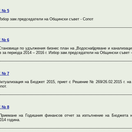
 № 5
збор зам.председатели на Общински съвет - Сопот
----------------------------------------------------------------------------------------------------------------
 № 6
тановище по удължения бизнес план на „Водоснабдяване и канализац
в за периода 2014 – 2016 г. Избор зам.председатели на Общински съвет 
----------------------------------------------------------------------------------------------------------------
 № 7
ктуализация на Бюджет 2015, приет с Решение № 269/26.02.2015 г. н
пот.
----------------------------------------------------------------------------------------------------------------
 № 8
риемане на Годишния финансов отчет за изпълнение на Бюджета 
014 година.
----------------------------------------------------------------------------------------------------------------