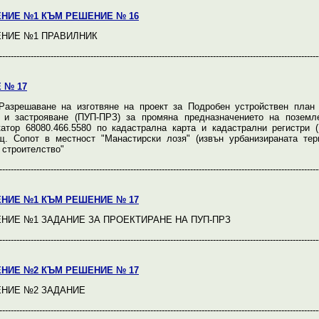
НИЕ №1 КЪМ РЕШЕНИЕ № 16
НИЕ №1 ПРАВИЛНИК
----------------------------------------------------------------------------------------------------------------
 № 17
азрешаване на изготвяне на проект за Подробен устройствен план 
 и застрояване (ПУП-ПРЗ) за промяна предназначението на поземл
атор 68080.466.5580 по кадастрална карта и кадастрални регистри (
щ. Сопот в местност "Манастирски лозя" (извън урбанизираната тер
строителство"
----------------------------------------------------------------------------------------------------------------
НИЕ №1 КЪМ РЕШЕНИЕ № 17
НИЕ №1 ЗАДАНИЕ ЗА ПРОЕКТИРАНЕ НА ПУП-ПРЗ
----------------------------------------------------------------------------------------------------------------
НИЕ №2 КЪМ РЕШЕНИЕ № 17
НИЕ №2 ЗАДАНИЕ
----------------------------------------------------------------------------------------------------------------