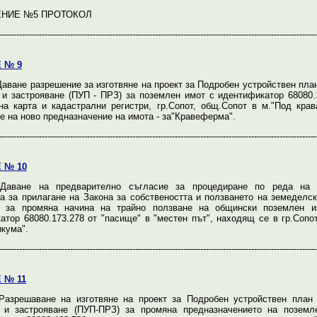
НИЕ №5 ПРОТОКОЛ
----------------------------------------------------------------------------------------------------------------
 № 9
аване разрешение за изготвяне на проект за Подробен устройствен план
 и застрояване (ПУП - ПРЗ) за поземлен имот с идентификатор 68080.
на карта и кадастрални регистри, гр.Сопот, общ.Сопот в м."Под крав
е на ново предназначение на имота - за"Кравеферма".
----------------------------------------------------------------------------------------------------------------
 № 10
аване на предварително съгласие за процедиране по реда на 
а за прилагане на Закона за собствеността и ползването на земеделск
 за промяна начина на трайно ползване на общински поземлен 
атор 68080.173.278 от "пасище" в "местен път", находящ се в гр.Сопо
икума".
----------------------------------------------------------------------------------------------------------------
 № 11
азрешаване на изготвяне на проект за Подробен устройствен план 
 и застрояване (ПУП-ПРЗ) за промяна предназначението на поземл