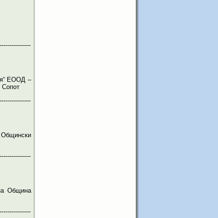
----------------
ия“ ЕООД –
- Сопот
----------------
а Общински
----------------
на Община
----------------