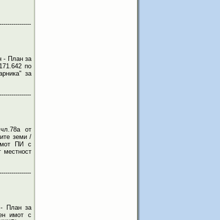
----------------
 - План за
171.642 по
арника" за
----------------
чл.78а от
ите земи /
имот ПИ с
т местност
----------------
- План за
ен имот с