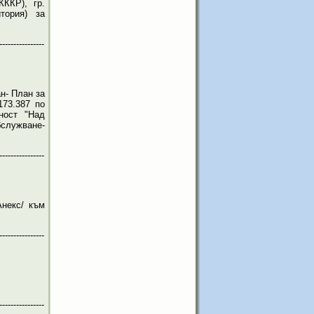
КККР), гр.
тория) за
----------------
н- План за
173.387 по
ност "Над
бслужване-
----------------
некс/ към
----------------
----------------