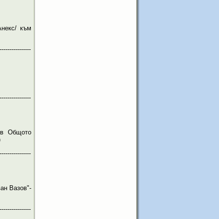
некс/ към
----------------
----------------
 в Общото
)
----------------
ан Вазов"-
----------------