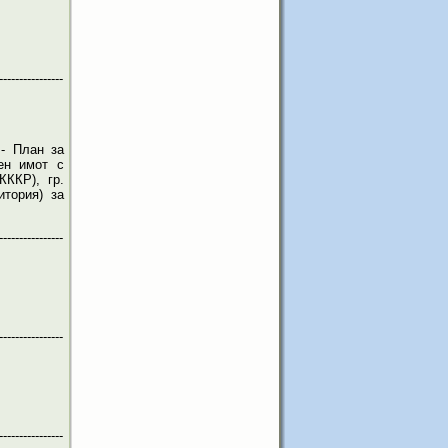
----------------
- План за
ен имот с
КККР), гр.
итория) за
----------------
----------------
----------------