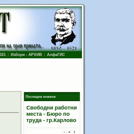
021
Избори - АРХИВ
АлфаГИС
Последни новини
Свободни работни
----------------
места - Бюро по
труда - гр.Карлово
-
+
1