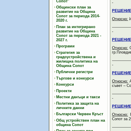
Сопот"
-
Общински план за
РЕШЕНИЕ
развитие на Община
Сопот за периода 2014-
Относно:
И
2020 г.
План за интегрирано
----------------
развитие на Община
-
Сопот за периода 2021 -
РЕШЕНИЕ
2027 г.
Програми
Относно:
С
гр.Пловди
Стратегия за
градоустройствена и
----------------
жилищна политика на
-
Община Сопот
Публични регистри
РЕШЕНИЕ
Търгове и конкурси
Относно:
А
Конкурси
съвет – Со
Проекти
----------------
Местни данъци и такси
-
Политика за защита на
РЕШЕНИЕ
личните данни
Български Червен Кръст
Относно:
П
Сопот за 2
Общ устройствен план на
община Сопот
----------------
План за защита при