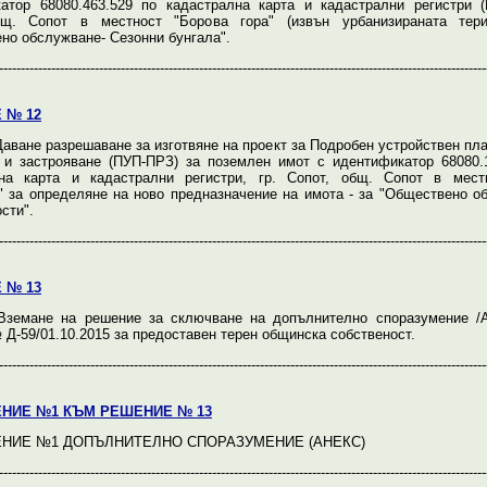
атор 68080.463.529 по кадастрална карта и кадастрални регистри (
бщ. Сопот в местност "Борова гора" (извън урбанизираната тери
но обслужване- Сезонни бунгала".
----------------------------------------------------------------------------------------------------------------
 № 12
аване разрешаване за изготвяне на проект за Подробен устройствен пла
 и застрояване (ПУП-ПРЗ) за поземлен имот с идентификатор 68080.
лна карта и кадастрални регистри, гр. Сопот, общ. Сопот в мест
" за определяне на ново предназначение на имота - за "Обществено о
сти".
----------------------------------------------------------------------------------------------------------------
 № 13
земане на решение за сключване на допълнително споразумение /А
 Д-59/01.10.2015 за предоставен терен общинска собственост.
----------------------------------------------------------------------------------------------------------------
НИЕ №1 КЪМ РЕШЕНИЕ № 13
НИЕ №1 ДОПЪЛНИТЕЛНО СПОРАЗУМЕНИЕ (АНЕКС)
----------------------------------------------------------------------------------------------------------------