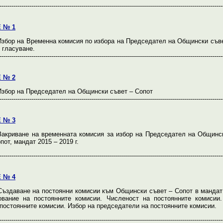
----------------------------------------------------------------------------------------------------------------
 № 1
збор на Временна комисия по избора на Председател на Общински съве
 гласуване.
----------------------------------------------------------------------------------------------------------------
 № 2
збор на Председател на Общински съвет – Сопот
----------------------------------------------------------------------------------------------------------------
 № 3
акриване на временната комисия за избор на Председател на Общинс
от, мандат 2015 – 2019 г.
----------------------------------------------------------------------------------------------------------------
 № 4
ъздаване на постоянни комисии към Общински съвет – Сопот в мандат
ование на постоянните комисии. Численост на постоянните комисии
 постоянните комисии. Избор на председатели на постоянните комисии.
----------------------------------------------------------------------------------------------------------------