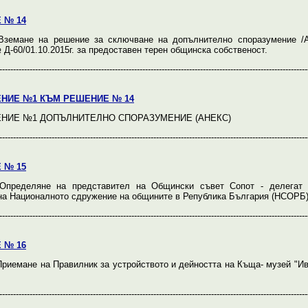
 № 14
земане на решение за сключване на допълнително споразумение /А
Д-60/01.10.2015г. за предоставен терен общинска собственост.
----------------------------------------------------------------------------------------------------------------
НИЕ №1 КЪМ РЕШЕНИЕ № 14
НИЕ №1 ДОПЪЛНИТЕЛНО СПОРАЗУМЕНИЕ (АНЕКС)
----------------------------------------------------------------------------------------------------------------
 № 15
пределяне на представител на Общински съвет Сопот - делегат
на Националното сдружение на общините в Република България (НСОРБ
----------------------------------------------------------------------------------------------------------------
 № 16
риемане на Правилник за устройството и дейността на Къща- музей "Ив
----------------------------------------------------------------------------------------------------------------