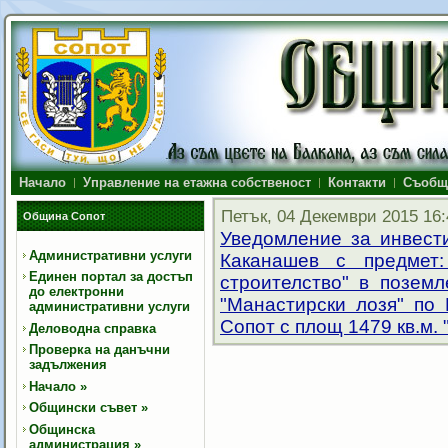
Начало
Управление на етажна собственост
Контакти
Съобщ
Петък, 04 Декември 2015 16:
Община Сопот
Уведомление за инвест
Административни услуги
Каканашев с предмет
Единен портал за достъп
строителство" в поземл
до електронни
"Манастирски лозя" по
административни услуги
Сопот с площ 1479 кв.м. 
Деловодна справка
Проверка на данъчни
задължения
Начало
»
Общински съвет
»
Общинска
администрация
»