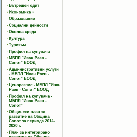
Вътрешен одит
Икономика
»
Образование
Социални дейности
Околна среда
Култура
Туризъм
Профил на купувача
МБПЛ "Иван Раев -
Сопот" ЕООД
Административни услуги
- МБПЛ "Иван Раев -
Сопот" ЕООД
Ценоразпис - МБПЛ "Иван
Раев - Сопот" ЕООД
Профил на купувача -
МБПЛ "Иван Раев -
Сопот"
Общински план за
развитие на Община
Сопот за периода 2014-
2020 г.
План за интегрирано
развитие на Община