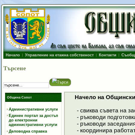
Начало
Управление на етажна собственост
Контакти
Съобщ
Търсене
Начело на Общински 
Община Сопот
Административни услуги
- свиква съвета на за
Единен портал за достъп
- ръководи подготовкат
до електронни
- ръководи заседаният
административни услуги
- координира работата
Деловодна справка