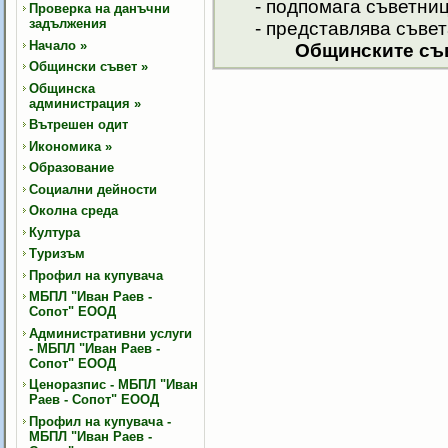
- подпомага съветници
Проверка на данъчни
задължения
- представлява съвета
Начало
»
Общинските съв
Общински съвет
»
Общинска
администрация
»
Вътрешен одит
Икономика
»
Образование
Социални дейности
Околна среда
Култура
Туризъм
Профил на купувача
МБПЛ "Иван Раев -
Сопот" ЕООД
Административни услуги
- МБПЛ "Иван Раев -
Сопот" ЕООД
Ценоразпис - МБПЛ "Иван
Раев - Сопот" ЕООД
Профил на купувача -
МБПЛ "Иван Раев -