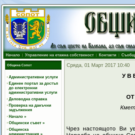
Начало
Управление на етажна собственост
Контакти
Съобщ
Сряда, 01 Март 2017 10:40
Община Сопот
У В 
Административни услуги
Единен портал за достъп
до електронни
административни услуги
ОТ
Деловодна справка
Проверка на данъчни
Кмет
задължения
Начало
»
Общински съвет
»
Чрез настоящото Ви ув
Общинска
администрация
»