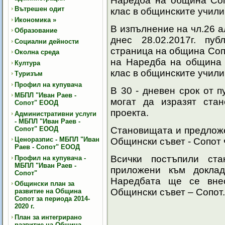
Наредба на община Соп
Вътрешен одит
клас в общинските учил
Икономика
»
В изпълнение на чл.26 а
Образование
днес 28.02.2017г. пу
Социални дейности
страница на община Соп
Околна среда
на Наредба на община 
Култура
клас в общинските учил
Туризъм
Профил на купувача
В 30 - дневен срок от 
МБПЛ "Иван Раев -
могат да изразят ста
Сопот" ЕООД
проекта.
Административни услуги
- МБПЛ "Иван Раев -
Сопот" ЕООД
Становищата и предложе
Ценоразпис - МБПЛ "Иван
Общински съвет - Сопот 
Раев - Сопот" ЕООД
Всички постъпили ст
Профил на купувача -
МБПЛ "Иван Раев -
приложени към доклад
Сопот"
Наредбата ще се вне
Общински план за
Общински съвет – Сопот.
развитие на Община
Сопот за периода 2014-
2020 г.
План за интегрирано
развитие на Община