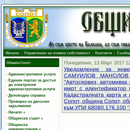
Начало
Управление на етажна собственост
Контакти
Съобщ
Понеделник, 13 Март 2017 1
Община Сопот
Уведомление за инв
Административни услуги
САМУИЛОВ МАНОЛОВ с
Единен портал за достъп
"Автосервиз, автомивка
до електронни
имот с идентификатор 
административни услуги
Кадастралната карта и 
Деловодна справка
Сопот, община Сопот, о
Проверка на данъчни
задължения
към УПИ 68080.176.100 
Начало
»
Общински съвет
»
Общинска
администрация
»