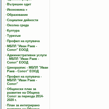
Вътрешен одит
Икономика
»
Образование
Социални дейности
Околна среда
Култура
Туризъм
Профил на купувача
МБПЛ "Иван Раев -
Сопот" ЕООД
Административни услуги
- МБПЛ "Иван Раев -
Сопот" ЕООД
Ценоразпис - МБПЛ "Иван
Раев - Сопот" ЕООД
Профил на купувача -
МБПЛ "Иван Раев -
Сопот"
Общински план за
развитие на Община
Сопот за периода 2014-
2020 г.
План за интегрирано
развитие на Община