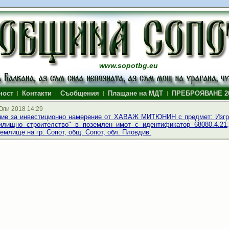
www.sopotbg.eu
ност
Контакти
Съобщения
Плащане на МДТ
ПРЕБРОЯВАНЕ 2
Юли 2018 14:29
ие за инвестиционно намерение от ХАВАЖ МИТЮНИН с предмет: Изгр
илищно строителство" в поземлен имот с идентификатор 68080.4.21
землище на гр. Сопот, общ. Сопот, обл. Пловдив.