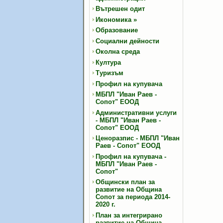
Вътрешен одит
Икономика
»
Образование
Социални дейности
Околна среда
Култура
Туризъм
Профил на купувача
МБПЛ "Иван Раев -
Сопот" ЕООД
Административни услуги
- МБПЛ "Иван Раев -
Сопот" ЕООД
Ценоразпис - МБПЛ "Иван
Раев - Сопот" ЕООД
Профил на купувача -
МБПЛ "Иван Раев -
Сопот"
Общински план за
развитие на Община
Сопот за периода 2014-
2020 г.
План за интегрирано
развитие на Община