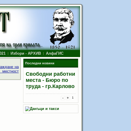
021
Избори - АРХИВ
АлфаГИС
Последни новини
аждане на
, местност
Свободни работни
места - Бюро по
труда - гр.Карлово
-
+
1