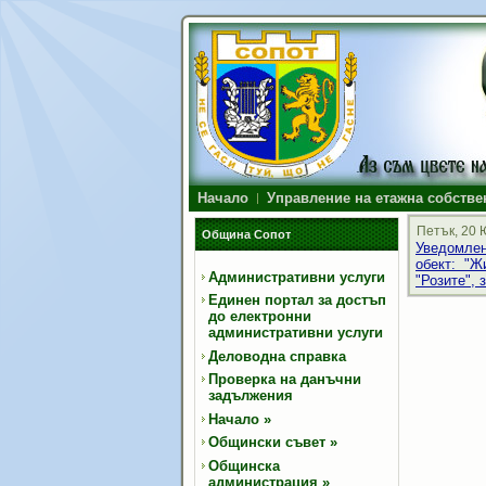
Начало
Управление на етажна собстве
Петък, 20 
Община Сопот
Уведомлен
обект: "Ж
Административни услуги
"Розите", 
Единен портал за достъп
до електронни
административни услуги
Деловодна справка
Проверка на данъчни
задължения
Начало
»
Общински съвет
»
Общинска
администрация
»