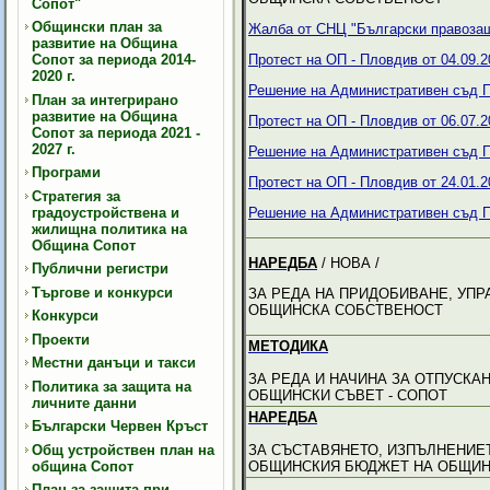
Сопот"
Общински план за
Жалба от СНЦ "Български правозащи
развитие на Община
Сопот за периода 2014-
Протест на ОП - Пловдив от 04.09.20
2020 г.
Решение на Административен съд П
План за интегрирано
развитие на Община
Протест на ОП - Пловдив от 06.07.20
Сопот за периода 2021 -
2027 г.
Решение на Административен съд Пл
Програми
Протест на ОП - Пловдив от 24.01.20
Стратегия за
градоустройствена и
Решение на Административен съд П
жилищна политика на
Община Сопот
НАРЕДБА
/ НОВА /
Публични регистри
Търгове и конкурси
ЗА РЕДА НА ПРИДОБИВАНЕ, УП
ОБЩИНСКА СОБСТВЕНОСТ
Конкурси
Проекти
МЕТОДИКА
Местни данъци и такси
ЗА РЕДА И НАЧИНА ЗА ОТПУСК
Политика за защита на
ОБЩИНСКИ СЪВЕТ - СОПОТ
личните данни
НАРЕДБА
Български Червен Кръст
Общ устройствен план на
ЗА СЪСТАВЯНЕТО, ИЗПЪЛНЕНИЕ
община Сопот
ОБЩИНСКИЯ БЮДЖЕТ НА ОБЩИН
План за защита при