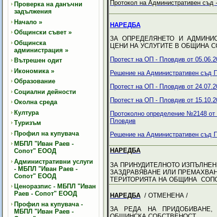
Протокол на Административен съд -
Проверка на данъчни
задължения
Начало
»
НАРЕДБА
Общински съвет
»
ЗА ОПРЕДЕЛЯНЕТО И АДМИНИ
Общинска
ЦЕНИ НА УСЛУГИТЕ В ОБЩИНА 
администрация
»
Протест на ОП - Пловдив от 05.06.20
Вътрешен одит
Икономика
»
Решение на Административен съд П
Образование
Протест на ОП - Пловдив от 24.07.20
Социални дейности
Протест на ОП - Пловдив от 15.10.20
Околна среда
Култура
Протоколно определение №2148 от 26
Пловдив
Туризъм
Профил на купувача
Решение на Административен съд П
МБПЛ "Иван Раев -
НАРЕДБА
Сопот" ЕООД
Административни услуги
ЗА ПРИНУДИТЕЛНОТО ИЗПЪЛНЕН
- МБПЛ "Иван Раев -
ЗАЗДРАВЯВАНЕ ИЛИ ПРЕМАХВАН
Сопот" ЕООД
ТЕРИТОРИЯТА НА ОБЩИНА СОПОТ / 
Ценоразпис - МБПЛ "Иван
Раев - Сопот" ЕООД
НАРЕДБА
/ ОТМЕНЕНА /
Профил на купувача -
ЗА РЕДА НА ПРИДОБИВАНЕ,
МБПЛ "Иван Раев -
ОБЩИНСКА СОБСТВЕНОСТ