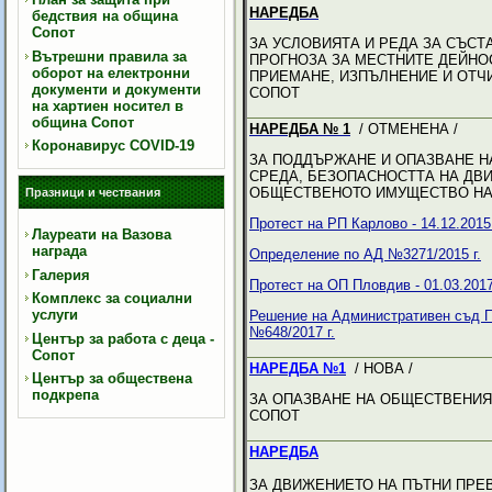
НАРЕДБА
бедствия на община
Сопот
ЗА УСЛОВИЯТА И РЕДА ЗА СЪС
Вътрешни правила за
ПРОГНОЗА ЗА МЕСТНИТЕ ДЕЙНО
оборот на електронни
ПРИЕМАНЕ, ИЗПЪЛНЕНИЕ И ОТЧ
документи и документи
СОПОТ
на хартиен носител в
община Сопот
НАРЕДБА № 1
/ ОТМЕНЕНА /
Коронавирус COVID-19
ЗА ПОДДЪРЖАНЕ И ОПАЗВАНЕ Н
СРЕДА, БЕЗОПАСНОСТТА НА ДВ
ОБЩЕСТВЕНОТО ИМУЩЕСТВО НА
Празници и чествания
Протест на РП Карлово - 14.12.2015 
Лауреати на Вазова
награда
Определение по АД №3271/2015 г.
Галерия
Протест на ОП Пловдив - 01.03.2017
Комплекс за социални
услуги
Решение на Административен съд Пл
№648/2017 г.
Център за работа с деца -
Сопот
НАРЕДБА №1
/ НОВА /
Център за обществена
подкрепа
ЗА ОПАЗВАНЕ НА ОБЩЕСТВЕНИЯ
СОПОТ
НАРЕДБА
ЗА ДВИЖЕНИЕТО НА ПЪТНИ ПРЕ